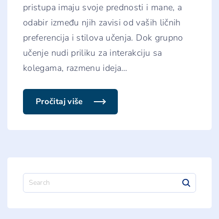
pristupa imaju svoje prednosti i mane, a
t
e
odabir između njih zavisi od vaših ličnih
z
n
preferencija i stilova učenja. Dok grupno
a
l
učenje nudi priliku za interakciju sa
i
?
kolegama, razmenu ideja
…
"
Pročitaj više
"
U
č
e
n
j
e
u
g
r
S
u
e
p
i
a
i
r
l