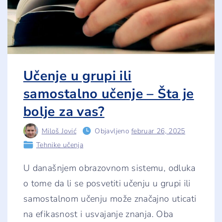
e
n
i
c
a
o
l
j
u
Učenje u grupi ili
d
s
samostalno učenje – Šta je
k
o
bolje za vas?
m
p
a
Miloš Jović
Objavljeno
februar 26, 2025
m
ć
Tehnike učenja
e
n
j
U današnjem obrazovnom sistemu, odluka
u
–
o tome da li se posvetiti učenju u grupi ili
D
a
samostalnom učenju može značajno uticati
l
na efikasnost i usvajanje znanja. Oba
i
s