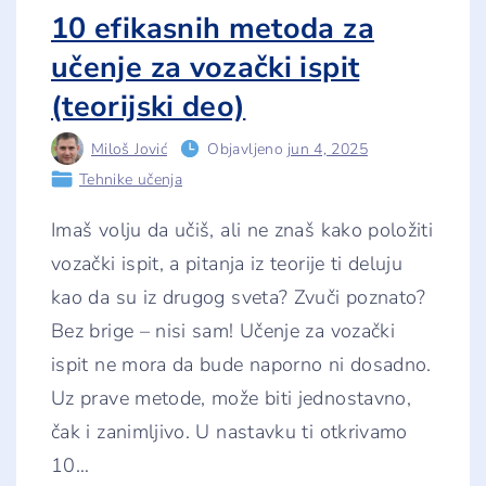
m
10 efikasnih metoda za
e
n
učenje za vozački ispit
a
t
a
(teorijski deo)
i
z
f
Miloš Jović
Objavljeno
jun 4, 2025
i
Tehnike učenja
z
i
k
Imaš volju da učiš, ali ne znaš kako položiti
e
k
vozački ispit, a pitanja iz teorije ti deluju
o
j
kao da su iz drugog sveta? Zvuči poznato?
e
m
Bez brige – nisi sam! Učenje za vozački
o
ž
ispit ne mora da bude naporno ni dosadno.
e
š
Uz prave metode, može biti jednostavno,
p
r
čak i zanimljivo. U nastavku ti otkrivamo
o
b
10
…
a