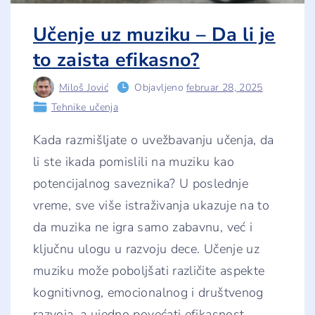
e
z
a
Učenje uz muziku – Da li je
v
o
to zaista efikasno?
z
a
č
Miloš Jović
Objavljeno
februar 28, 2025
k
i
Tehnike učenja
i
s
Kada razmišljate o uvežbavanju učenja, da
p
i
li ste ikada pomislili na muziku kao
t
(
potencijalnog saveznika? U poslednje
t
e
vreme, sve više istraživanja ukazuje na to
o
r
da muzika ne igra samo zabavnu, već i
i
j
ključnu ulogu u razvoju dece. Učenje uz
s
k
muziku može poboljšati različite aspekte
i
d
kognitivnog, emocionalnog i društvenog
e
o
razvoja, a ujedno povećati efikasnost