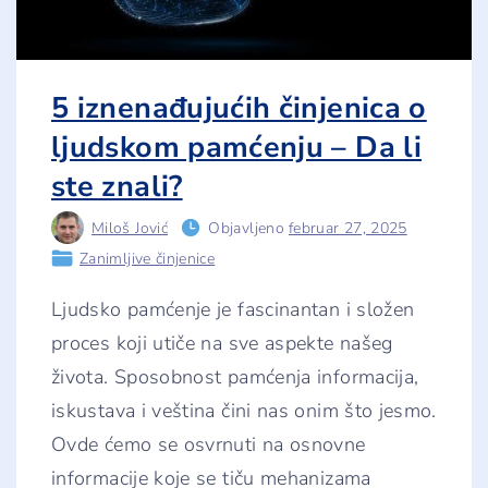
t
o
z
a
i
s
5 iznenađujućih činjenica o
t
a
ljudskom pamćenju – Da li
e
f
ste znali?
i
k
a
Miloš Jović
Objavljeno
februar 27, 2025
s
n
Zanimljive činjenice
o
?
"
Ljudsko pamćenje je fascinantan i složen
proces koji utiče na sve aspekte našeg
života. Sposobnost pamćenja informacija,
iskustava i veština čini nas onim što jesmo.
Ovde ćemo se osvrnuti na osnovne
informacije koje se tiču mehanizama