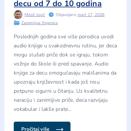
decu od 7 do 10 godina
a
l
i
Miloš Jović
Objavljeno
mart 17, 2026
f
i
Zanimljive činjenice
k
a
c
Poslednjih godina sve više porodica uvodi
i
j
audio knjige u svakodnevnu rutinu, jer deca
u
–
mogu slušati priče dok se igraju, tokom
p
i
vožnje do škole ili pred spavanje. Audio
t
a
knjige za decu omogućavaju mališanima da
n
j
upoznaju književnost i kada još nisu
a
potpuno sigurni u čitanju. Uz kvalitetnu
k
o
naraciju i zanimljive priče, deca razvijaju
j
a
vokabular i lakše prate
…
m
o
r
a
t
Pročitaj više