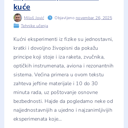
7
d
kuće
o
1
0
Miloš Jović
Objavljeno
novembar 26, 2025
g
Tehnike učenja
o
d
i
Kućni eksperimenti iz fizike su jednostavni,
n
a
kratki i dovoljno živopisni da pokažu
"
principe koji stoje i iza raketa, zvučnika,
optičkih instrumenata, aviona i rezonantnih
sistema. Većina primera u ovom tekstu
zahteva jeftine materijale i 10 do 30
minuta rada, uz poštovanje osnovne
bezbednosti. Hajde da pogledamo neke od
najjednostavnijih a ujedno i najzanimljivijih
eksperimenata koje
…