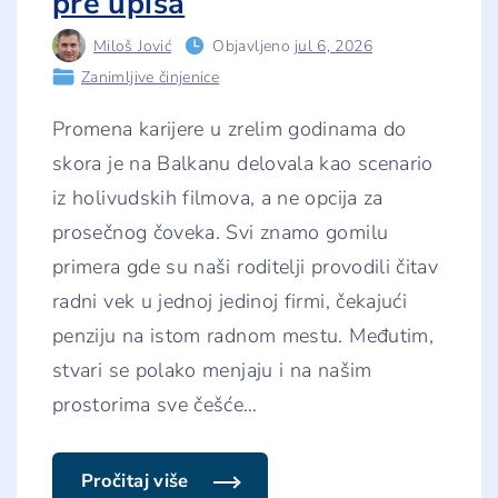
pre upisa
Miloš Jović
Objavljeno
jul 6, 2026
Zanimljive činjenice
Promena karijere u zrelim godinama do
skora je na Balkanu delovala kao scenario
iz holivudskih filmova, a ne opcija za
prosečnog čoveka. Svi znamo gomilu
primera gde su naši roditelji provodili čitav
radni vek u jednoj jedinoj firmi, čekajući
penziju na istom radnom mestu. Međutim,
stvari se polako menjaju i na našim
prostorima sve češće
…
Pročitaj više
"