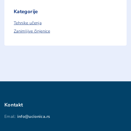
z
a
v
Kategorije
a
s
Tehnike učenja
?
"
Zanimljive činjenice
Kontakt
Email:
info@ucionica.rs