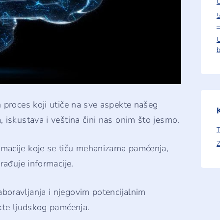
U
5
–
U
b
 proces koji utiče na sve aspekte našeg
 iskustava i veština čini nas onim što jesmo.
T
Z
macije koje se tiču mehanizama pamćenja,
rađuje informacije.
oravljanja i njegovim potencijalnim
ekte ljudskog pamćenja.