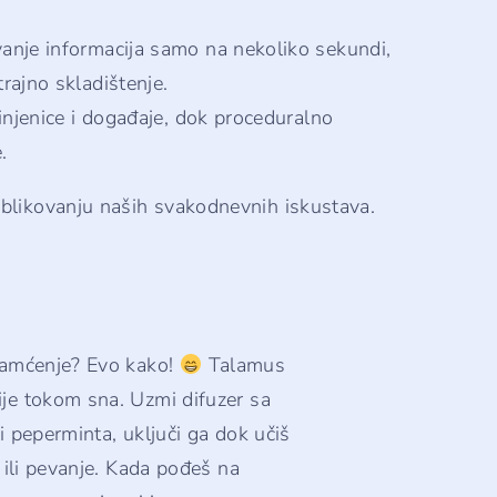
nje informacija samo na nekoliko sekundi,
ajno skladištenje.
njenice i događaje, dok proceduralno
.
oblikovanju naših svakodnevnih iskustava.
 pamćenje? Evo kako!
Talamus
ije tokom sna. Uzmi difuzer sa
i peperminta, uključi ga dok učiš
s ili pevanje. Kada pođeš na