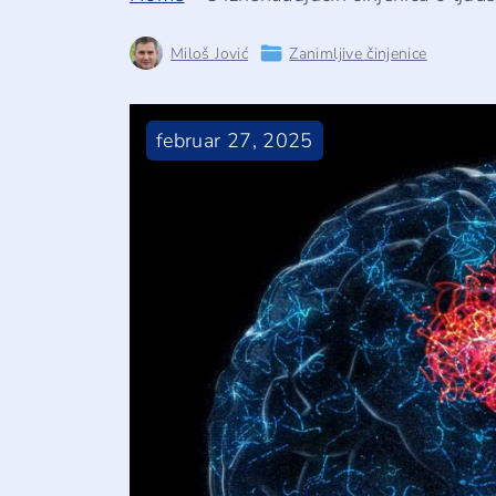
Miloš Jović
Zanimljive činjenice
februar
27
,
2025