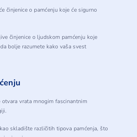
uće činjenice o pamćenju koje će sigurno
ive činjenice o ljudskom pamćenju koje
 da bolje razumete kako vaša svest
ćenju
 otvara vrata mnogim fascinantnim
ji.
ao skladište različitih tipova pamćenja, što