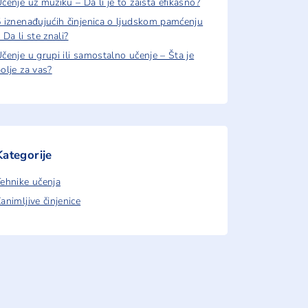
čenje uz muziku – Da li je to zaista efikasno?
 iznenađujućih činjenica o ljudskom pamćenju
 Da li ste znali?
čenje u grupi ili samostalno učenje – Šta je
olje za vas?
Kategorije
ehnike učenja
animljive činjenice