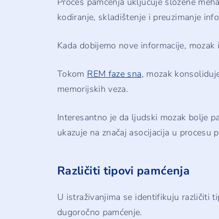
Proces pamćenja uključuje složene meha
kodiranje, skladištenje i preuzimanje info
Kada dobijemo nove informacije, mozak ih
Tokom
REM faze sna
, mozak konsoliduje
memorijskih veza.
Interesantno je da ljudski mozak bolje pa
ukazuje na značaj asocijacija u procesu 
Različiti tipovi pamćenja
U istraživanjima se identifikuju različiti 
dugoročno pamćenje.