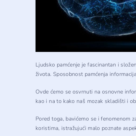
Ljudsko pamćenje je fascinantan i složen
života. Sposobnost pamćenja informacija,
Ovde ćemo se osvrnuti na osnovne infor
kao i na to kako naš mozak skladišti i ob
Pored toga, bavićemo se i fenomenom zab
koristima, istražujući malo poznate asp