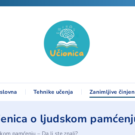
slovna
Tehnike učenja
Zanimljive činjen
jenica o ljudskom pamćenju
skom pamćenju – Da li ste znali?