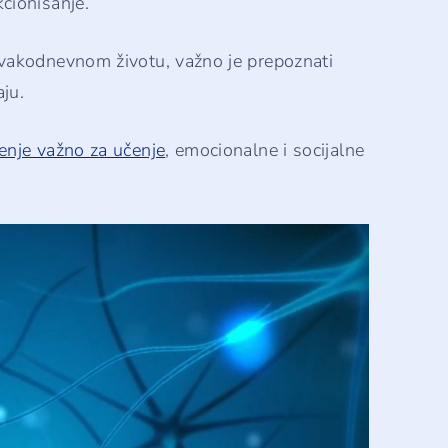
cionisanje.
svakodnevnom životu, važno je prepoznati
aju.
nje važno za učenje
, emocionalne i socijalne