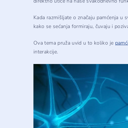
direktno utiče na naše svakodnevno funk
Kada razmišljate o značaju pamćenja u 
kako se sećanja formiraju, čuvaju i poziv
Ova tema pruža uvid u to koliko je
pamće
interakcije.