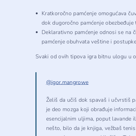
Kratkoročno pamćenje omogućava čuva
dok dugoročno pamćenje obezbeđuje tr
Deklarativno pamćenje odnosi se na či
pamćenje obuhvata veštine i postupke
Svaki od ovih tipova igra bitnu ulogu u 
@igor.mangrowe
Želiš da učiš dok spavaš i učvrstiš
je deo mozga koji obrađuje informac
esencijalnim uljima, poput lavande il
nešto, bilo da je knjiga, vežbaš teni