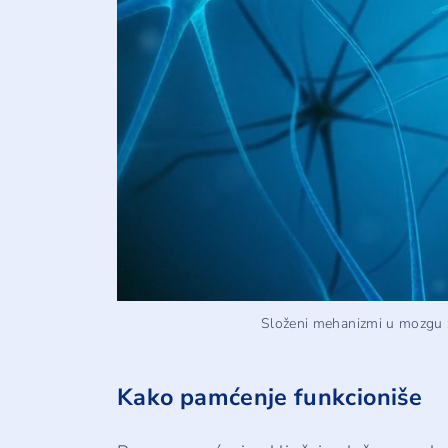
Složeni mehanizmi u mozgu za
Kako pamćenje funkcioniše