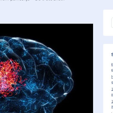
K
p
N
1
1
(