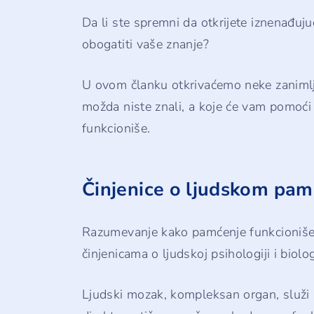
Da li ste spremni da otkrijete iznenađuj
obogatiti vaše znanje?
U ovom članku otkrivaćemo neke zanimlj
možda niste znali, a koje će vam pomoći
funkcioniše.
Činjenice o ljudskom pam
Razumevanje kako pamćenje funkcioniše
činjenicama o ljudskoj psihologiji i biologi
Ljudski mozak, kompleksan organ, služi k